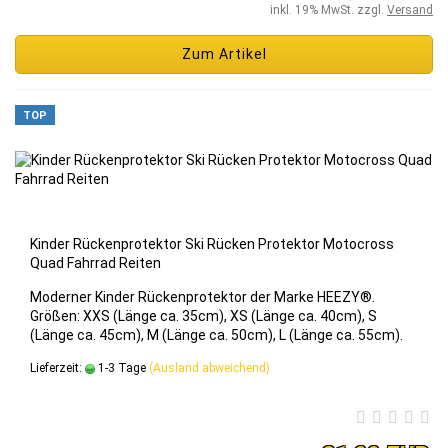
inkl. 19% MwSt. zzgl.
Versand
Zum Artikel
TOP
Kin­der Rü­cken­pro­tek­tor Ski Rü­cken Pro­tek­tor Mo­to­cross
Quad Fahr­rad Rei­ten
Mo­der­ner Kin­der Rü­cken­pro­tek­tor der Marke HEEZY®.
Grö­ßen: XXS (Länge ca. 35cm), XS (Länge ca. 40cm), S
(Länge ca. 45cm), M (Länge ca. 50cm), L (Länge ca. 55cm).
Lieferzeit:
1-3 Tage
(Ausland abweichend)