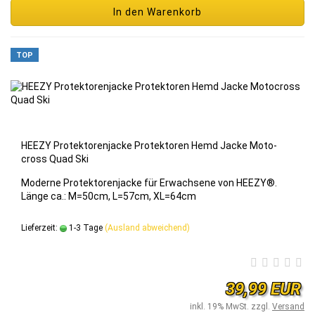
In den Warenkorb
TOP
HEEZY Pro­tek­to­ren­ja­cke Pro­tek­to­ren Hemd Jacke Mo­to­
cross Quad Ski
Mo­der­ne Pro­tek­to­ren­ja­cke für Er­wach­se­ne von HEEZY®.
Länge ca.: M=50cm, L=57cm, XL=64cm
Lieferzeit:
1-3 Tage
(Ausland abweichend)
39,99 EUR
inkl. 19% MwSt. zzgl.
Versand