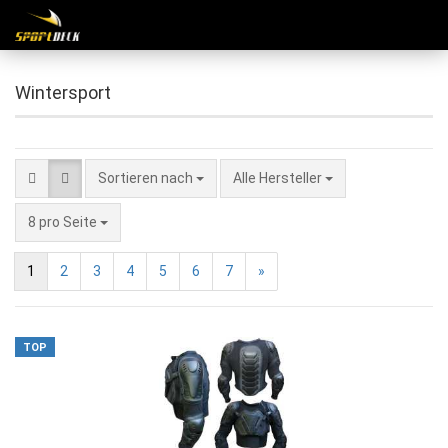
Wintersport
Sortieren nach
Alle Hersteller
8 pro Seite
1
2
3
4
5
6
7
»
TOP