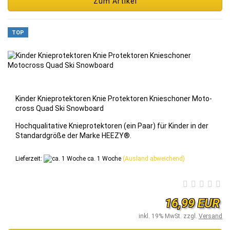
Zum Artikel
TOP
Kin­der Knie­pro­tek­to­ren Knie Pro­tek­to­ren Knie­scho­ner Mo­to­
cross Quad Ski Snow­board
Hoch­qua­li­ta­ti­ve Knie­pro­tek­to­ren (ein Paar) für Kin­der in der
Stan­dard­grö­ße der Marke HEEZY®.
Lieferzeit:
ca. 1 Woche
(Ausland abweichend)
16,99 EUR
inkl. 19% MwSt. zzgl.
Versand