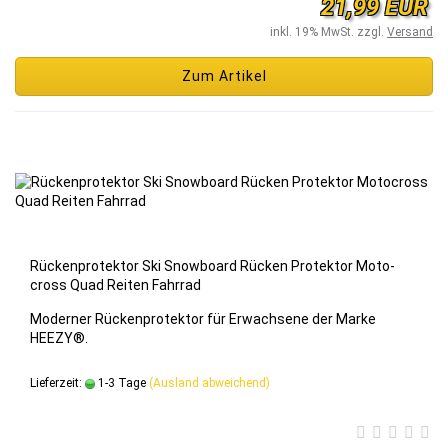
21,99 EUR
inkl. 19% MwSt. zzgl.
Versand
Zum Artikel
Rü­cken­pro­tek­tor Ski Snow­board Rü­cken Pro­tek­tor Mo­to­
cross Quad Rei­ten Fahr­rad
Mo­der­ner Rü­cken­pro­tek­tor für Er­wach­se­ne der Marke
HEEZY®.
Lieferzeit:
1-3 Tage
(Ausland abweichend)