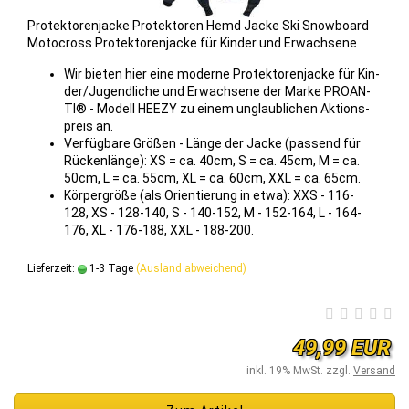
Pro­tek­to­ren­ja­cke Pro­tek­to­ren Hemd Jacke Ski Snow­board
Mo­to­cross Pro­tek­to­ren­ja­cke für Kin­der und Er­wach­se­ne
Wir bie­ten hier eine mo­der­ne Pro­tek­to­ren­ja­cke für Kin­
der/Ju­gend­li­che und Er­wach­se­ne der Marke PRO­AN­
TI® - Mo­dell HEEZY zu einem un­glaub­li­chen Ak­ti­ons­
preis an.
Ver­füg­ba­re Grö­ßen - Länge der Jacke (pas­send für
Rü­cken­län­ge): XS = ca. 40cm, S = ca. 45cm, M = ca.
50cm, L = ca. 55cm, XL = ca. 60cm, XXL = ca. 65cm.
Kör­per­grö­ße (als Ori­en­tie­rung in etwa): XXS - 116-​
128, XS - 128-​140, S - 140-​152, M - 152-​164, L - 164-​
176, XL - 176-​188, XXL - 188-​200.
Lieferzeit:
1-3 Tage
(Ausland abweichend)
49,99 EUR
inkl. 19% MwSt. zzgl.
Versand