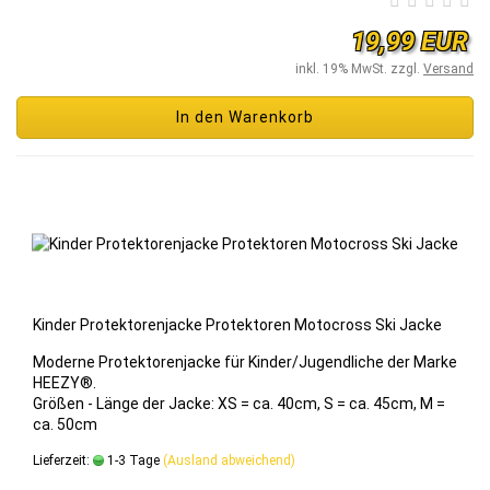
19,99 EUR
inkl. 19% MwSt. zzgl.
Versand
In den Warenkorb
Kin­der Pro­tek­to­ren­ja­cke Pro­tek­to­ren Mo­to­cross Ski Jacke
Mo­der­ne Pro­tek­to­ren­ja­cke für Kin­der/Ju­gend­li­che der Marke
HEEZY®.
Grö­ßen - Länge der Jacke: XS = ca. 40cm, S = ca. 45cm, M =
ca. 50cm
Lieferzeit:
1-3 Tage
(Ausland abweichend)