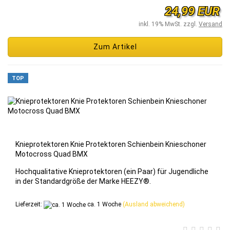
24,99 EUR
inkl. 19% MwSt. zzgl.
Versand
Zum Artikel
TOP
Knie­pro­tek­to­ren Knie Pro­tek­to­ren Schien­bein Knie­scho­ner
Mo­to­cross Quad BMX
Hoch­qua­li­ta­ti­ve Knie­pro­tek­to­ren (ein Paar) für Ju­gend­li­che
in der Stan­dard­grö­ße der Marke HEEZY®.
Lieferzeit:
ca. 1 Woche
(Ausland abweichend)