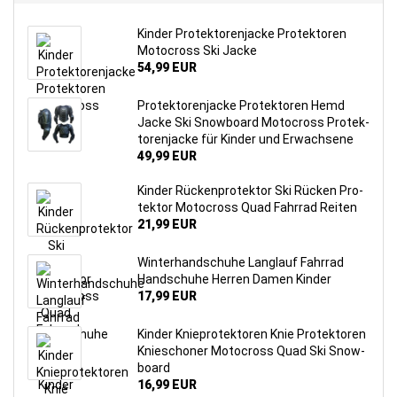
Kin­der Pro­tek­to­ren­ja­cke Pro­tek­to­ren
Mo­to­cross Ski Jacke
54,99 EUR
Pro­tek­to­ren­ja­cke Pro­tek­to­ren Hemd
Jacke Ski Snow­board Mo­to­cross Pro­tek­
to­ren­ja­cke für Kin­der und Er­wach­se­ne
49,99 EUR
Kin­der Rü­cken­pro­tek­tor Ski Rü­cken Pro­
tek­tor Mo­to­cross Quad Fahr­rad Rei­ten
21,99 EUR
Win­ter­hand­schu­he Lang­lauf Fahr­rad
Hand­schu­he Her­ren Damen Kin­der
17,99 EUR
Kin­der Knie­pro­tek­to­ren Knie Pro­tek­to­ren
Knie­scho­ner Mo­to­cross Quad Ski Snow­
board
16,99 EUR