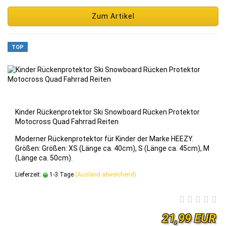
Zum Artikel
TOP
Kin­der Rü­cken­pro­tek­tor Ski Snow­board Rü­cken Pro­tek­tor
Mo­to­cross Quad Fahr­rad Rei­ten
Mo­der­ner Rü­cken­pro­tek­tor für Kin­der der Marke HEEZY.
Grö­ßen: Grö­ßen: XS (Länge ca. 40cm), S (Länge ca. 45cm), M
(Länge ca. 50cm).
Lieferzeit:
1-3 Tage
(Ausland abweichend)
21,99 EUR