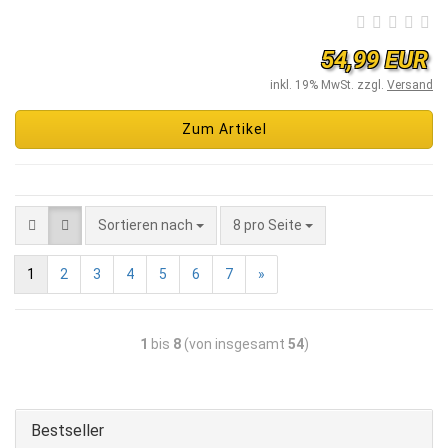
54,99 EUR
inkl. 19% MwSt. zzgl.
Versand
Zum Artikel
Sortieren nach
8 pro Seite
1
2
3
4
5
6
7
»
1
bis
8
(von insgesamt
54
)
Bestseller