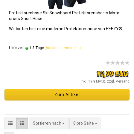
Pro­tek­to­ren­ho­se Ski Snow­board Pro­tek­to­rens­horts Mo­to­
cross Short Hose
Wir bie­ten hier eine mo­der­ne Pro­tek­to­ren­ho­se von HEEZY®.
Lieferzeit:
1-3 Tage
(Ausland abweichend)
19,99 EUR
inkl. 19% MwSt. zzgl.
Versand
Zum Artikel
Sortieren nach
8 pro Seite