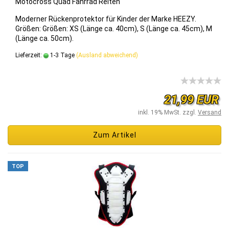
Mo­to­cross Quad Fahr­rad Rei­ten
Mo­der­ner Rü­cken­pro­tek­tor für Kin­der der Marke HEEZY.
Grö­ßen: Grö­ßen: XS (Länge ca. 40cm), S (Länge ca. 45cm), M
(Länge ca. 50cm).
Lieferzeit:
1-3 Tage
(Ausland abweichend)
21,99 EUR
inkl. 19% MwSt. zzgl.
Versand
Zum Artikel
TOP