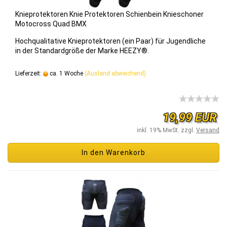
Knie­pro­tek­to­ren Knie Pro­tek­to­ren Schien­bein Knie­scho­ner
Mo­to­cross Quad BMX
Hoch­qua­li­ta­ti­ve Knie­pro­tek­to­ren (ein Paar) für Ju­gend­li­che
in der Stan­dard­grö­ße der Marke HEEZY®.
Lieferzeit:
ca. 1 Woche
(Ausland abweichend)
19,99 EUR
inkl. 19% MwSt. zzgl.
Versand
In den Warenkorb