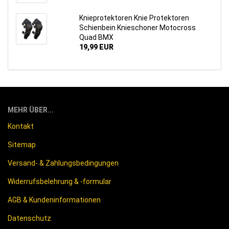
Knie­pro­tek­to­ren Knie Pro­tek­to­ren
Schien­bein Knie­scho­ner Mo­to­cross
Quad BMX
19,99 EUR
MEHR ÜBER...
Kontakt
Sitemap
Versand- & Zahlungsbedingungen
Widerrufsbelehrung & -formular
AGB & Kundeninformationen
Datenschutz