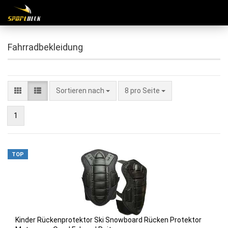
Fahrradbekleidung
Sortieren nach
8 pro Seite
1
TOP
Kin­der Rü­cken­pro­tek­tor Ski Snow­board Rü­cken Pro­tek­tor