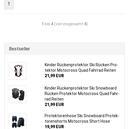
1
1
bis
4
(von insgesamt
4
)
Bestseller
Kin­der Rü­cken­pro­tek­tor Ski Rü­cken Pro­
tek­tor Mo­to­cross Quad Fahr­rad Rei­ten
21,99 EUR
Kin­der Rü­cken­pro­tek­tor Ski Snow­board
Rü­cken Pro­tek­tor Mo­to­cross Quad Fahr­
rad Rei­ten
21,99 EUR
Pro­tek­to­ren­ho­se Ski Snow­board Pro­tek­
to­rens­horts Mo­to­cross Short Hose
19,99 EUR