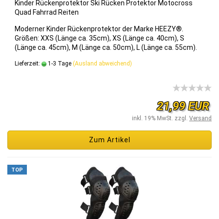
Kin­der Rü­cken­pro­tek­tor Ski Rü­cken Pro­tek­tor Mo­to­cross
Quad Fahr­rad Rei­ten
Mo­der­ner Kin­der Rü­cken­pro­tek­tor der Marke HEEZY®.
Grö­ßen: XXS (Länge ca. 35cm), XS (Länge ca. 40cm), S
(Länge ca. 45cm), M (Länge ca. 50cm), L (Länge ca. 55cm).
Lieferzeit:
1-3 Tage
(Ausland abweichend)
21,99 EUR
inkl. 19% MwSt. zzgl.
Versand
Zum Artikel
TOP