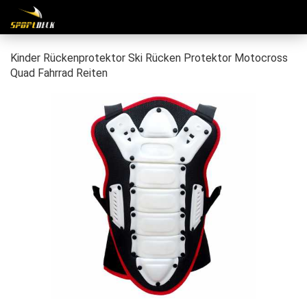
Kin­der Rü­cken­pro­tek­tor Ski Rü­cken Pro­tek­tor Mo­to­cross
Quad Fahr­rad Rei­ten