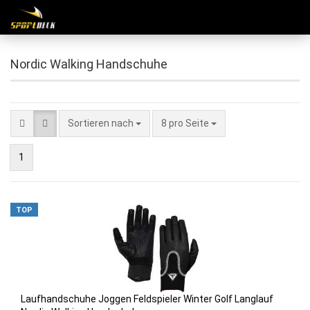
Nordic Walking Handschuhe
Sortieren nach
8 pro Seite
1
TOP
Lauf­hand­schu­he Jog­gen Feld­spie­ler Win­ter Golf Lang­lauf