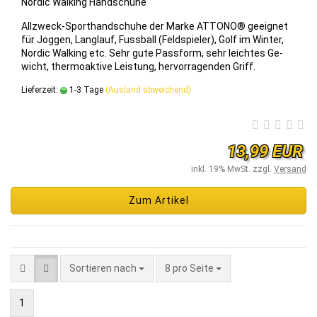
Nor­dic Wal­king Hand­schu­he
Allzweck-​Sporthandschuhe der Marke AT­TO­NO® ge­eig­net
für Jog­gen, Lang­lauf, Fuss­ball (Feld­spie­ler), Golf im Win­ter,
Nor­dic Wal­king etc. Sehr gute Pass­form, sehr leich­tes Ge­
wicht, ther­mo­ak­ti­ve Leis­tung, her­vor­ra­gen­den Griff.
Lieferzeit:
1-3 Tage
(Ausland abweichend)
13,99 EUR
inkl. 19% MwSt. zzgl.
Versand
Zum Artikel
Sortieren nach
8 pro Seite
1