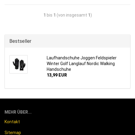
1
bis
1
(von insgesamt
1
)
Bestseller
Lauf­hand­schu­he Jog­gen Feld­spie­ler
Win­ter Golf Lang­lauf Nor­dic Wal­king
Hand­schu­he
13,99 EUR
MEHR ÜBER...
Kontakt
Sitemap